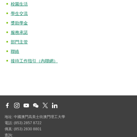
校園生活
學生交流
獎助學金
服務承諾
部門主管
聯絡
接待工作指引（內聯網）
地址: 中國澳門高美士街澳門理工大學
電話: (853) 2857 8722
傳真: (853) 2830 8801
查詢: