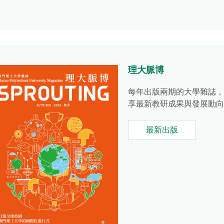
理大脈博
每年出版兩期的大學雜誌，
享最新教研成果與發展動向
最新出版