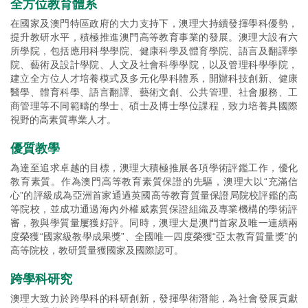
全方位教育體系
在國家及澳門特區政府的大力支持下，澳理大持續發揮學科優勢，
提升教研水平，積極推進澳門高等教育事業的發展。澳理大設有六
所學院，包括應用科學學院、健康科學及體育學院、語言及翻譯學
院、藝術及設計學院、人文及社會科學學院，以及管理科學學院，
建立全方位人才培養模式及多元化學科體系，開辦科技創新、健康
醫學、體育科學、語言翻譯、藝術文創、公共管理、社會服務、工
商管理等不同範疇的學士、碩士及博士學位課程，致力培養具國際
視野的高素質專業人才。
優質教學
為達至追求卓越的目標，澳理大積極推展各項學術評鑑工作，優化
教育素質。作為澳門高等教育素質保證的先驅，澳理大以“充滿信
心”的評級成為亞洲首家通過英國高等教育質量保證局院校評鑑的高
等院校，並成功通過海內外權威素質保證組織及專業機構的學術評
審，教與學質量屢獲好評。同時，澳理大是澳門首家及唯一連續兩
度榮獲“國家級教學成果獎”、全國唯一四度榮獲“亞太教育質量獎”的
高等院校，教研質量獲國家及國際認可。
跨學科研究
澳理大致力於跨學科的科研創新，發揮學術潛能，為社會發展貢獻