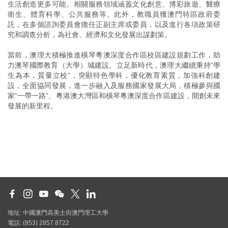
生活創造更多可能。相關服務領域涵蓋文化創意、博彩旅遊、醫療
衛生、體育科學、公共服務等。此外，教職員獲澳門特區政府委
託，在多個諮詢委員會擔任正副主席或委員，以及進行各項政策研
究和調查分析，為社會、經濟和文化發展出謀劃策。
當前，澳理大積極推進橫琴粵澳深度合作區校區建設規劃工作，助
力澳琴國際教育（大學）城建設。立足新時代，澳理大繼續秉持“學
生為本，質量立校”，突顯特色學科，優化教育素質，加強科創建
設，全面協同發展，進一步融入及服務國家發展大局，積極參與國
家“一帶一路”、粵港澳大灣區和橫琴粵澳深度合作區建設，開創未來
發展的新里程。
地址: 中國澳門高美士街澳門理工大學
電話: (853) 2857 8722