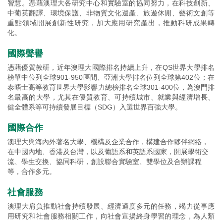
智慧。憑藉澳理大各研究中心和實驗室的協同努力，在科技創新、
中葡英翻譯、環境保護、非物質文化遺產、旅遊休閒、藝術文創等
重點領域開展創新性研究，加大應用研究產出，推動科研成果轉
化。
國際聲譽
憑藉優質教研，近年澳理大國際排名持續上升，在QS世界大學排名
榜單中位列全球901-950區間、亞洲大學排名位列全球第402位；在
泰晤士高等教育世界大學影響力總榜排名全球301-400位，為澳門排
名最高的大學，尤其在優質教育、可持續城市、就業與經濟增長、
健全體系等可持續發展目標（SDG）入選世界百強大學。
國際合作
澳理大與海內外著名大學、機構及企業合作，構建合作夥伴網絡，
在中國內地、香港及台灣，以及葡語系和英語系國家，開展學術交
流、學生交換、協同科研，創設聯合實驗室、雙學位及合辦課程
等，合作多元。
社會服務
澳理大肩負推動社會持續發展、經濟適度多元的任務，竭力從事應
用研究和社會服務相關工作，向社會宣揚終身學習的理念，為人類