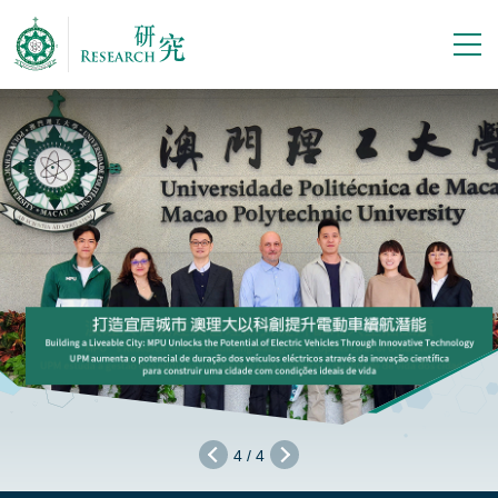
4
/
4