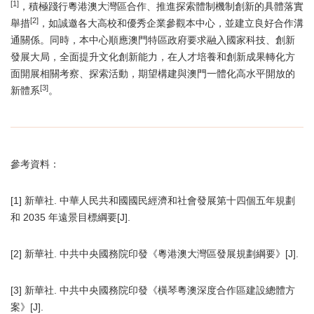
[1]
，積極踐行粵港澳大灣區合作、推進探索體制機制創新的具體落實
[2]
舉措
，如誠邀各大高校和優秀企業參觀本中心，並建立良好合作溝
通關係。同時，本中心順應澳門特區政府要求融入國家科技、創新
發展大局，全面提升文化創新能力，在人才培養和創新成果轉化方
面開展相關考察、探索活動，期望構建與澳門一體化高水平開放的
[3]
新體系
。
參考資料：
[1] 新華社. 中華人民共和國國民經濟和社會發展第十四個五年規劃
和 2035 年遠景目標綱要[J].
[2] 新華社. 中共中央國務院印發《粵港澳大灣區發展規劃綱要》[J].
[3] 新華社. 中共中央國務院印發《橫琴粵澳深度合作區建設總體方
案》[J].