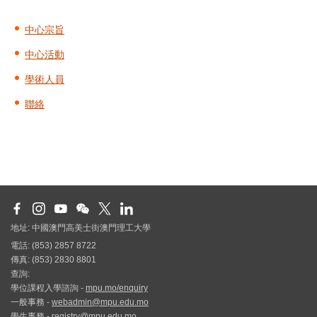
中心宗旨
中心活動
學術人員
聯絡
地址: 中國澳門高美士街澳門理工大學
電話: (853) 2857 8722
傳真: (853) 2830 8801
查詢:
學位課程入學諮詢 -
mpu.mo/enquiry
一般事務 -
webadmin@mpu.edu.mo
學生事務 -
registry@mpu.edu.mo