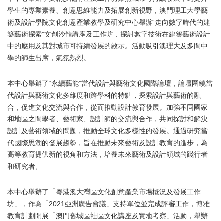
學生的專業素養、創意思維能力及拓展創新視野，澳門理工大學藝
術及設計學院文化創意產業教學及研究中心舉辦“走向數字時代的建
築藝術探索”文創沙龍講座及工作坊，探討數字技術在建築藝術設計
中的應用及其對城市可持續發展的啟示。活動吸引澳理大及多間中
學的師生出席，氣氛熱烈。
本中心舉辦了“永續藝能”當代設計與藝術文化國際論壇，論壇圍繞當
代設計與藝術文化多維度和跨學科的特點，探索設計與藝術的融
合，促進文化交流與合作，從而推動設計教育發展。加強不同國家
和地區之間學者、藝術家、設計師的交流與合作，共同探討和解決
設計及藝術領域的問題，推動全球文化多樣性的發展。通過研究當
代國際思潮的發展趨勢，旨在推動未來藝術及設計教育的進步，為
高等教育提供新的視角和方法，培養未來藝術及設計領域的踐行者
和研究者。
本中心舉辦了「粵港澳大灣區文化創意產業市場概況及發展工作
坊」，作為「2021亞洲廣告會議」支持單位並完成評審工作，博雅
教育計劃開展「澳門舊城區社區文化講座及實地考察」活動，舉辦