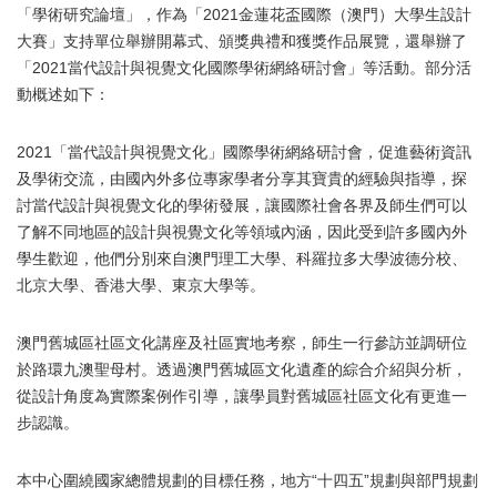
「學術研究論壇」，作為「2021金蓮花盃國際（澳門）大學生設計
大賽」支持單位舉辦開幕式、頒獎典禮和獲獎作品展覽，還舉辦了
「2021當代設計與視覺文化國際學術網絡研討會」等活動。部分活
動概述如下：
2021「當代設計與視覺文化」國際學術網絡研討會，促進藝術資訊
及學術交流，由國內外多位專家學者分享其寶貴的經驗與指導，探
討當代設計與視覺文化的學術發展，讓國際社會各界及師生們可以
了解不同地區的設計與視覺文化等領域內涵，因此受到許多國內外
學生歡迎，他們分別來自澳門理工大學、科羅拉多大學波德分校、
北京大學、香港大學、東京大學等。
澳門舊城區社區文化講座及社區實地考察，師生一行參訪並調研位
於路環九澳聖母村。透過澳門舊城區文化遺產的綜合介紹與分析，
從設計角度為實際案例作引導，讓學員對舊城區社區文化有更進一
步認識。
本中心圍繞國家總體規劃的目標任務，地方“十四五”規劃與部門規劃