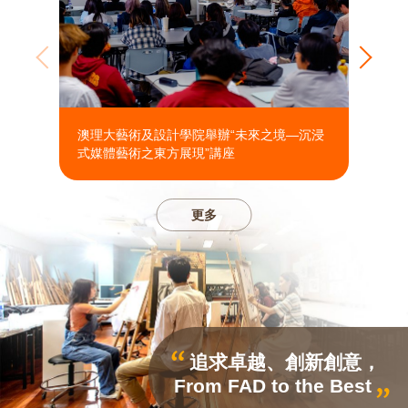
澳理大藝術及設計學院舉辦“未來之境—沉浸
澳理
式媒體藝術之東方展現”講座
態藝
更多
追求卓越、創新創意，
From FAD to the Best