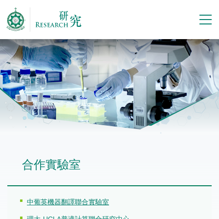
合作實驗室
中葡英機器翻譯聯合實驗室