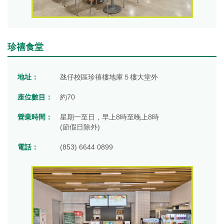
珍禧食堂
地址：
氹仔校區珍禧樓地庫５樓大堂外
座位數目：
約70
營業時間：
星期一至日，早上8時至晚上8時
(節假日除外)
電話：
(853) 6644 0899