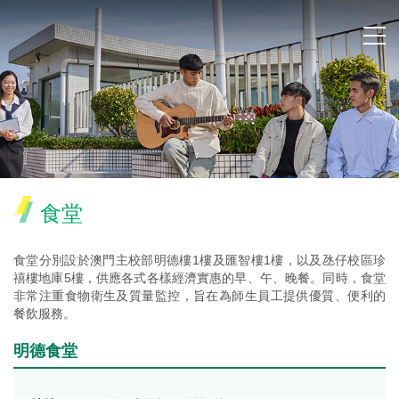
食堂
食堂分別設於澳門主校部明德樓1樓及匯智樓1樓，以及氹仔校區珍
禧樓地庫5樓，供應各式各樣經濟實惠的早、午、晚餐。同時，食堂
非常注重食物衛生及質量監控，旨在為師生員工提供優質、便利的
餐飲服務。
明德食堂