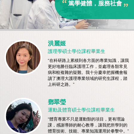
篤學健體，
服務社會
洪麗姬
護理學碩士學位課程畢業生
“在科研路上累積到各方面的專業知識，讓我
更好地勝任臨床護理工作，並處理各類常見
病和較複雜的疑難。我十分慶幸把握機會報
讀了澳理大護理專業領域的研究生課程，踏
上科研之路。”
鄧翠瑩
運動及體育碩士學位課程畢業生
“體育專業不只是運動類的項目，更有理論
課，感謝導師的耐心教導，讓我把所學到的
體育技術、技能、專業知識運用於拳擊中。”