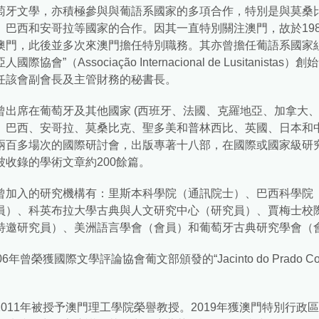
萄牙文學，亦積極參與與葡語系國家的多項合作，特別是與莫桑
、巴西和安哥拉等國家的合作。因其一直特別關注澳門，故於198
澳門，此後並多次來澳門擔任特別職務。其亦曾擔任葡語系國家組
人國際協會”（Associação Internacional de Lusitanista
任該會副會長及主管財務的秘書長。
曾出席在葡萄牙及其他國家 (西班牙、法國、克羅地亞、加拿大
、巴西、安哥拉、莫桑比克、聖多美和普林西比、英國、日本和中
兩百多場次的國際研討會，出版專著十八部，在國際或國家級研
被收錄的學術文章約200餘篇。
曾加入的研究機構有：里斯本科學院（通訊院士）、巴西科學院
員）、科英布拉大學古典與人文研究中心（研究員）、賈梅士校
特邀研究員）、美洲語言學會（會員）和葡萄牙古典研究學會（
06年曾榮獲國際文學評論協會葡文部頒發的“Jacinto do Prado Co
。
2011年被授予澳門理工學院榮譽教授。2019年獲澳門特別行政