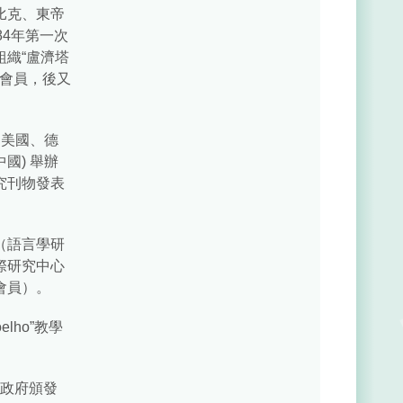
比克、東帝
4年第一次
織“盧濟塔
s）創始會員，後又
、美國、德
國) 舉辦
究刊物發表
（語言學研
際研究中心
會員）。
elho”教學
區政府頒發