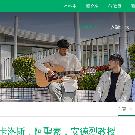
本科生
研究生
教職員
圖
認識理大
入讀理大
主頁
卡洛斯．阿聖素．安德烈教授