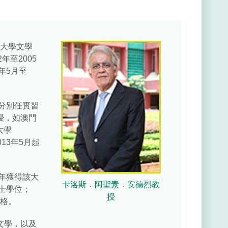
拉大學文學
年至2005
年5月至
分別任實習
授，如澳門
大學
2013年5月起
年獲得該大
卡洛斯．阿聖素．安德烈教
士學位；
授
資格。
文學，以及