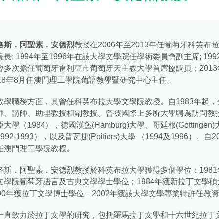
洛斯．阿聖素．安德烈
教授在2006年至2013年任葡萄牙科英布
院長; 1994年至1996年在該大學文學院任學術委員會副主席; 1992
曾多次擔任葡萄牙雷利亞市葡萄牙天主教大學首席協調員；2013
018年8月任澳門理工學院葡語教學暨研究中心主任。
教學職務方面，其曾任科英布拉大學文學院教授。自1983年起，
師、講師、助理教授和副教授。曾被國際上多所大學聘為訪問教
大學（1984），德國漢堡(Hamburg)大學、哥廷根(Gottingen)
992-1993），以及普瓦捷(Poitiers)大學 （1994及1996）。自
任澳門理工學院教授。
洛斯．阿聖素．安德烈教授於科英布拉大學獲得多個學位：1981
文學院葡萄牙語言及古典文學學士學位；1984年獲新拉丁文學碩
990年獲拉丁文學博士學位；2002年獲該大學文學專業特許任教
一直致力於拉丁文學的研究，包括羅馬拉丁文學和十六世紀拉丁