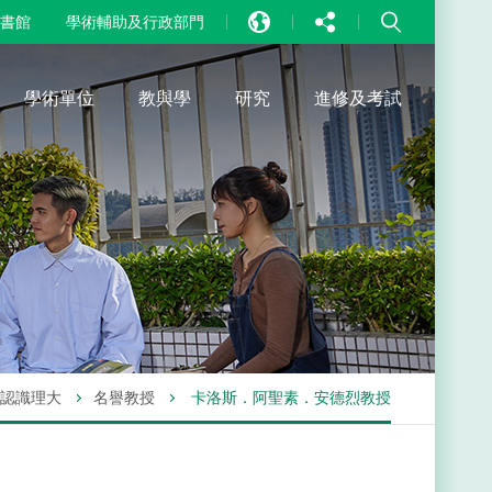
書館
學術輔助及行政部門
EN
中文
學術單位
教與學
研究
進修及考試
PT
認識理大
名譽教授
卡洛斯．阿聖素．安德烈教授