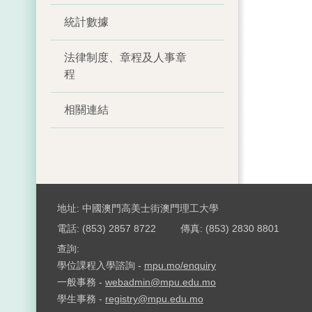
統計數據
法律制度、章程及人事章
程
相關連結
地址: 中國澳門高美士街澳門理工大學
電話: (853) 2857 8722
傳真: (853) 2830 8801
查詢:
學位課程入學諮詢 -
mpu.mo/enquiry
一般事務 -
webadmin@mpu.edu.mo
學生事務 -
registry@mpu.edu.mo