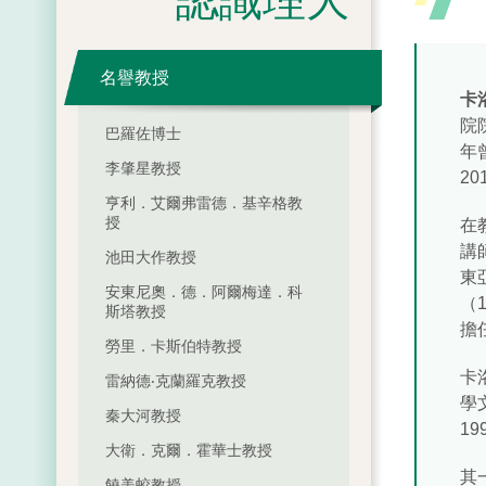
認識理大
名譽教授
卡
院
巴羅佐博士
年
李肇星教授
2
亨利．艾爾弗雷德．基辛格教
授
在
講
池田大作教授
東亞
安東尼奧．德．阿爾梅達．科
（1
斯塔教授
擔
勞里．卡斯伯特教授
卡
雷納德‧克蘭羅克教授
學
秦大河教授
1
大衛．克爾．霍華士教授
其
饒美蛟教授