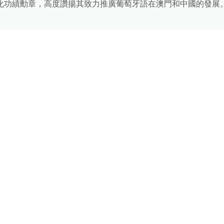
化功績勳章，高度讚揚其致力推廣葡萄牙語在澳門和中國的發展