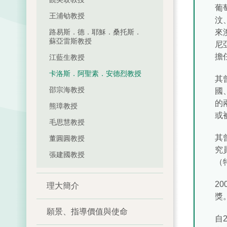
葡
王浦劬教授
汶
路易斯．德．耶穌．桑托斯．
來
蘇亞雷斯教授
尼亞
擔
江藍生教授
卡洛斯．阿聖素．安德烈教授
其
邵宗海教授
國
的
熊璋教授
或
毛思慧教授
其
董圓圓教授
究
張建國教授
（
20
理大簡介
獎
願景、指導價值與使命
自