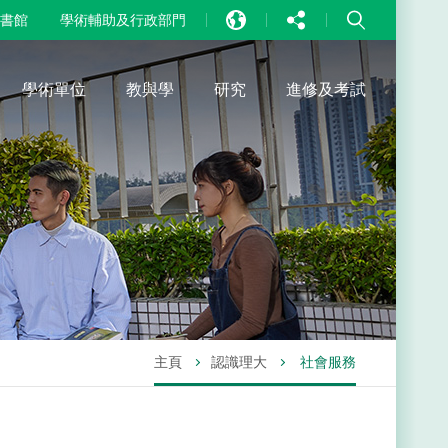
書館
學術輔助及行政部門
EN
中文
學術單位
教與學
研究
進修及考試
PT
主頁
認識理大
社會服務