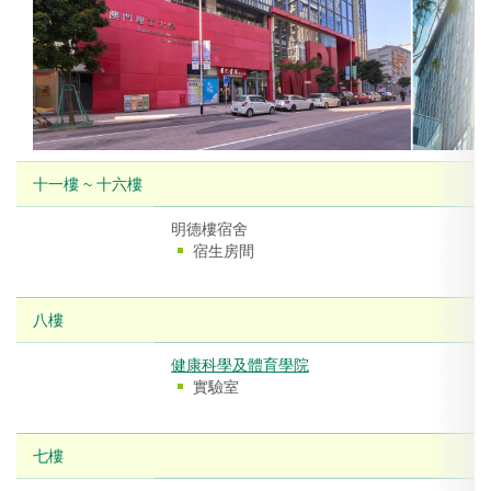
十一樓 ~ 十六樓
明德樓宿舍
宿生房間
八樓
健康科學及體育學院
實驗室
七樓