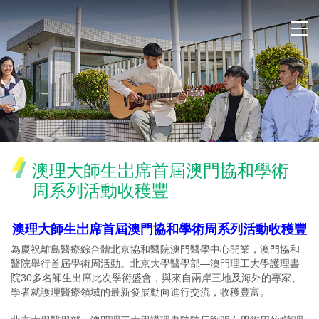
澳理大師生岀席首屆澳門協和學術
周系列活動收穫豐
澳理大師生岀席首屆澳門協和學術周系列活動收穫豐
為慶祝離島醫療綜合體北京協和醫院澳門醫學中心開業，澳門協和
醫院舉行首屆學術周活動。北京大學醫學部—澳門理工大學護理書
院30多名師生出席此次學術盛會，與來自兩岸三地及海外的專家、
學者就護理醫療領域的最新發展動向進行交流，收穫豐富。