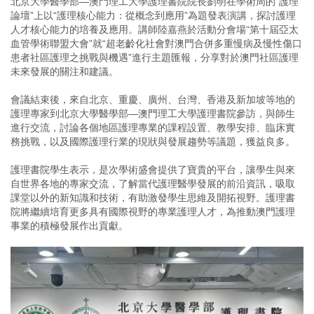
北京大學醫學部—澳門理工大學護理書院院長劉明在學術周的“護理
論壇”上以“護理核心能力：從概念到應用”為題發表演講，探討護理
人才核心能力的培養及應用。講師陸嘉燕於活動分會場“第十屆亞太
血管學術聯盟大會”就“超老齡化社會對澳門合併多重慢病及慢性傷口
患者社區護理之挑戰與機遇”進行主題匯報，分享對於澳門社區護理
未來發展的關注和建議。
會議結束後，來自北京、重慶、廣州、台灣、香港及新加坡等地的
護理專家到北京大學醫學部—澳門理工大學護理書院參訪，與師生
進行交流，討論各個地區護理專業的課程設置、教學安排、臨床實
務挑戰，以及國際護理行業的現狀與發展趨勢等議題，獲益良多。
護理書院學生表示，是次學術盛會提供了寶貴的平台，讓學生與來
自世界各地的專家交流，了解當代護理醫學發展的前沿資訊，吸取
課堂以外的新知識和技術，有助激發學生思維及開拓視野。護理書
院將繼續培育更多具有國際視野的專業護理人才，為推動澳門護理
事業的積極發展作出貢獻。