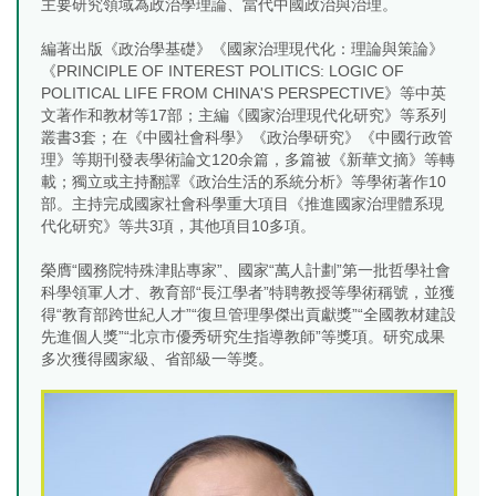
主要研究領域為政治學理論、當代中國政治與治理。
編著出版《政治學基礎》《國家治理現代化：理論與策論》
《PRINCIPLE OF INTEREST POLITICS: LOGIC OF
POLITICAL LIFE FROM CHINA'S PERSPECTIVE》等中英
文著作和教材等17部；主編《國家治理現代化研究》等系列
叢書3套；在《中國社會科學》《政治學研究》《中國行政管
理》等期刊發表學術論文120余篇，多篇被《新華文摘》等轉
載；獨立或主持翻譯《政治生活的系統分析》等學術著作10
部。主持完成國家社會科學重大項目《推進國家治理體系現
代化研究》等共3項，其他項目10多項。
榮膺“國務院特殊津貼專家”、國家“萬人計劃”第一批哲學社會
科學領軍人才、教育部“長江學者”特聘教授等學術稱號，並獲
得“教育部跨世紀人才”“復旦管理學傑出貢獻獎”“全國教材建設
先進個人獎”“北京市優秀研究生指導教師”等獎項。研究成果
多次獲得國家級、省部級一等獎。