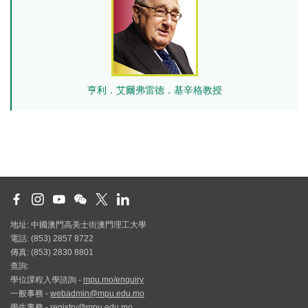
亨利．艾爾弗雷德．基辛格教授
地址: 中國澳門高美士街澳門理工大學
電話: (853) 2857 8722
傳真: (853) 2830 8801
查詢:
學位課程入學諮詢 -
mpu.mo/enquiry
一般事務 -
webadmin@mpu.edu.mo
學生事務 -
registry@mpu.edu.mo