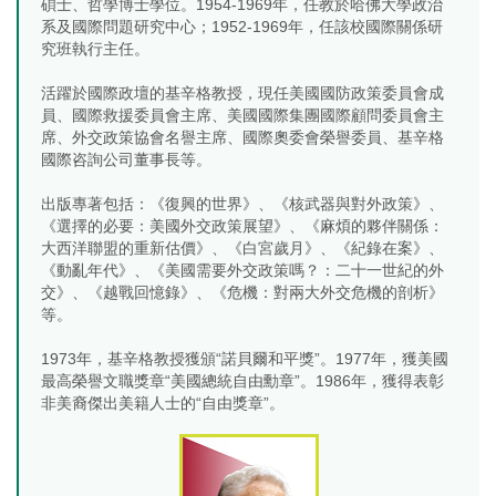
碩士、哲學博士學位。1954-1969年，任教於哈佛大學政治
系及國際問題研究中心；1952-1969年，任該校國際關係研
究班執行主任。
活躍於國際政壇的基辛格教授，現任美國國防政策委員會成
員、國際救援委員會主席、美國國際集團國際顧問委員會主
席、外交政策協會名譽主席、國際奧委會榮譽委員、基辛格
國際咨詢公司董事長等。
出版專著包括：《復興的世界》、《核武器與對外政策》、
《選擇的必要：美國外交政策展望》、《麻煩的夥伴關係：
大西洋聯盟的重新估價》、《白宮歲月》、《紀錄在案》、
《動亂年代》、《美國需要外交政策嗎？：二十一世紀的外
交》、《越戰回憶錄》、《危機：對兩大外交危機的剖析》
等。
1973年，基辛格教授獲頒“諾貝爾和平獎”。1977年，獲美國
最高榮譽文職獎章“美國總統自由勳章”。1986年，獲得表彰
非美裔傑出美籍人士的“自由獎章”。