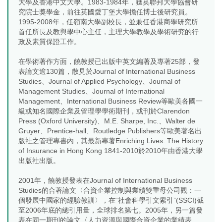
大學及香港中文大學。1983-1984年，獲英聯邦大學協會研
究院士獎學金，前往英國愛丁堡大學擔任博士後研究員。
1995-2008年，任嶺南大學副校長，並兼任香港商學研究所
首任所長及教與學中心主任，主理大學教學及學術研究的行
政及素質保證工作。
在學術著作方面，饒教授已出版中英文編著及專著25部，發
表論文逾130篇，散見於Journal of International Business
Studies、Journal of Applied Psychology、Journal of
Management Studies、Journal of International
Management、International Business Review等歐美各國一
級或知名國際企業及管理學學術期刊，或刊於Clarendon
Press (Oxford University)、M.E. Sharpe, Inc.、Walter de
Gruyer、Prentice-hall、Routledge Publishers等歐美著名出
版社之管理專書內，其最新專著Enriching Lives: The History
of Insurance in Hong Kong 1841-2010於2010年由香港大學
出版社出版。
2001年，饒教授發表在Journal of International Business
Studies的合著論文〈合資企業控制與業績雙重母公司觀：一
個發展中國家的經驗教訓〉，在“社會科學引文索引”(SSCI)截
至2006年底的總引用量，全球排名第七。2005年，另一篇發
表在同一期刊的論文〈人力資源與國際合資企業的業績表