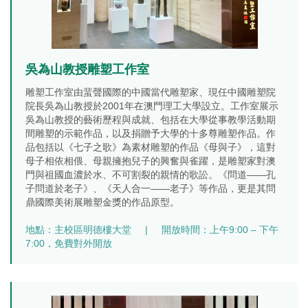
吳為山教授雕塑工作室
雕塑工作室由蜚聲國際的中國當代雕塑家、現任中國雕塑院
院長吳為山教授於2001年在澳門理工大學設立。工作室展示
吳為山教授的藝術歷程與成就、包括在大學從事教學活動期
間雕塑的示範作品，以及捐贈予大學的十多尊雕塑作品。作
品包括以《七子之歌》為素材雕塑的作品《母與子》，這對
母子相依相偎、母親擁抱兒子的興奮與雀躍，是雕塑家對澳
門與祖國血濃於水、不可割裂的親情的歌訟。《問道——孔
子問道於老子》、《天人合一——老子》等作品，更是其問
鼎國際美術展雕塑金獎的作品原型。
地點：主校區明德樓大堂
|
開放時間：上午9:00 – 下午
7:00，免費對外開放