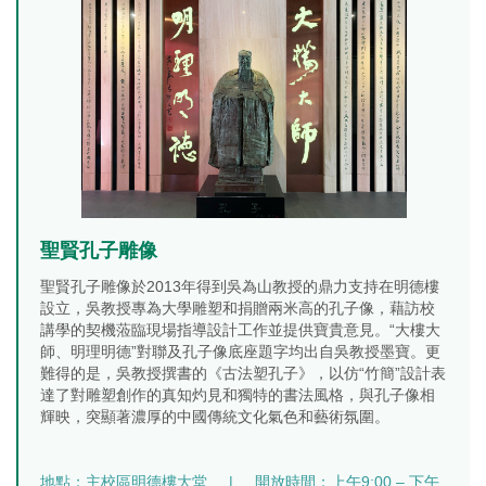
聖賢孔子雕像
聖賢孔子雕像於2013年得到吳為山教授的鼎力支持在明德樓
設立，吳教授專為大學雕塑和捐贈兩米高的孔子像，藉訪校
講學的契機蒞臨現場指導設計工作並提供寶貴意見。“大樓大
師、明理明德”對聯及孔子像底座題字均出自吳教授墨寶。更
難得的是，吳教授撰書的《古法塑孔子》，以仿“竹簡”設計表
達了對雕塑創作的真知灼見和獨特的書法風格，與孔子像相
輝映，突顯著濃厚的中國傳統文化氣色和藝術氛圍。
地點：主校區明德樓大堂
|
開放時間：上午9:00 – 下午