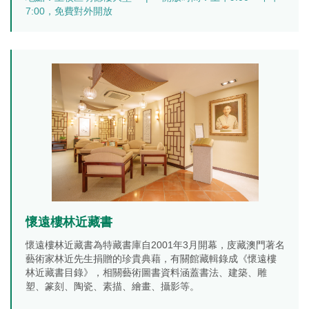
7:00，免費對外開放
懷遠樓林近藏書
懷遠樓林近藏書為特藏書庫自2001年3月開幕，庋藏澳門著名
藝術家林近先生捐贈的珍貴典藉，有關館藏輯錄成《懷遠樓
林近藏書目錄》，相關藝術圖書資料涵蓋書法、建築、雕
塑、篆刻、陶瓷、素描、繪畫、攝影等。