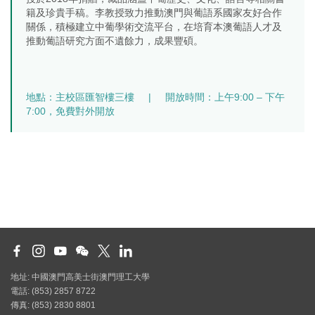
籍及珍貴手稿。李教授致力推動澳門與葡語系國家友好合作
關係，積極建立中葡學術交流平台，在培育本澳葡語人才及
推動葡語研究方面不遺餘力，成果豐碩。
地點：主校區匯智樓三樓 | 開放時間：上午9:00 – 下午
7:00，免費對外開放
地址: 中國澳門高美士街澳門理工大學
電話: (853) 2857 8722
傳真: (853) 2830 8801