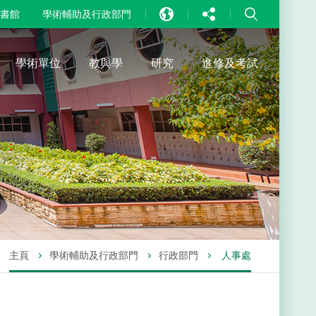
書館
學術輔助及行政部門
EN
中文
學術單位
教與學
研究
進修及考試
PT
主頁
學術輔助及行政部門
行政部門
人事處