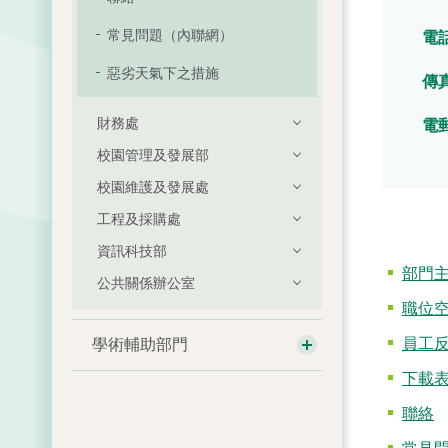
及異議）（
常見問題（內聯網）
電
非教職人員
惡劣天氣下之措施
傳
教職人員職
職）
財務處
電
教學服務提
校園管理及發展部
（非全職）
校園維護及發展處
工程及採購處
資訊科技部
部門
公共關係辦公室
職位
員工
學術輔助部門
下載
聯絡