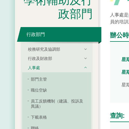
學術輔助及行
政部門
人事處是
員的培訓
辦公時
行政部門
校務研究及協調部
行政及財政部
星
人事處
星
部門主管
星
職位空缺
員工反饋機制（建議、投訴及
異議）
查詢:
下載表格
職員專用（
聯絡
意見反饋表