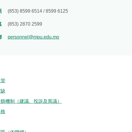
內聯網）
話
(853) 8599 6514 / 8599 6125
職位申請書
真
(853) 2870 2599
位申請書（全
郵
personnel@mpu.edu.mo
供人員申請書
主管
空缺
反饋機制（建議、投訴及異議）
表格