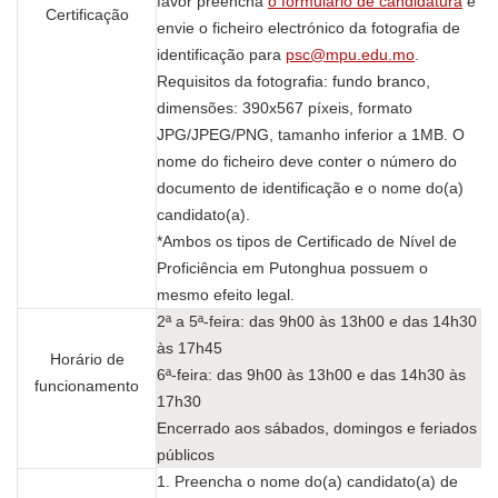
favor preencha
o formulário de candidatura
e
Certificação
envie o ficheiro electrónico da fotografia de
identificação para
psc@mpu.edu.mo
.
Requisitos da fotografia: fundo branco,
dimensões: 390x567 píxeis, formato
JPG/JPEG/PNG, tamanho inferior a 1MB. O
nome do ficheiro deve conter o número do
documento de identificação e o nome do(a)
candidato(a).
*Ambos os tipos de Certificado de Nível de
Proficiência em Putonghua possuem o
mesmo efeito legal.
2ª a 5ª-feira: das 9h00 às 13h00 e das 14h30
às 17h45
Horário de
6ª-feira: das 9h00 às 13h00 e das 14h30 às
funcionamento
17h30
Encerrado aos sábados, domingos e feriados
públicos
1. Preencha o nome do(a) candidato(a) de