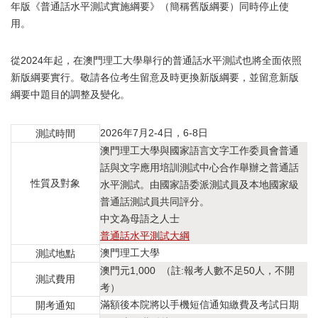
年版《普通話水平測試實施綱要》（簡稱舊版綱要）同時停止使
用。
從2024年起，在澳門理工大學舉行的普通話水平測試也將全面依照
新版綱要實行。敬請各位考生留意及時更換新版綱要，並留意新版
綱要中題目的調整及變化。
2026年7月2-4日，6-8日
測試時間
澳門理工大學與國家語言文字工作委員會普通
話與文字應用培訓測試中心合作舉辦之普通話
性質及對象
水平測試。由國家語委派測試員及本地國家級
普通話測試員共同評分。
中文為母語之人士
普通話水平測試大綱
澳門理工大學
測試地點
澳門元1,000 （註:報考人數不足50人，不開
測試費用
考）
滿額後本院將以手機短信通知繳費及考試日期
開考通知