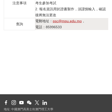
注意事項
考生參加考試
2. 報名資訊用於證書製作，須謹慎輸入，確認
後將無法更改
電郵地址：
psc@mpu.edu.mo
，
查詢
電話：85996533
地址: 中國澳門高美士街澳門理工大學