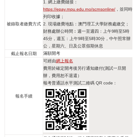
1. 網上繳費鏈接：
https://epay.mpu.edu.mo/scmsonline/
，並同時
列印收據；
被錄取者繳費方式
2. 現場繳費地點：澳門理工大學財務處繳交；
財務處辦公時間︰週一至週四：上午9時至5時
45分，週五：上午9時至5時30分，中午照常辦
公，星期六、日及公眾假期休息
滿額開考
截止報名日期
可經由
網上報名
費用於確定開考後另行通知繳付(測試一旦開
辦，費用恕不退還）
報考普通話水平測試二維碼 QR code：
報名手續