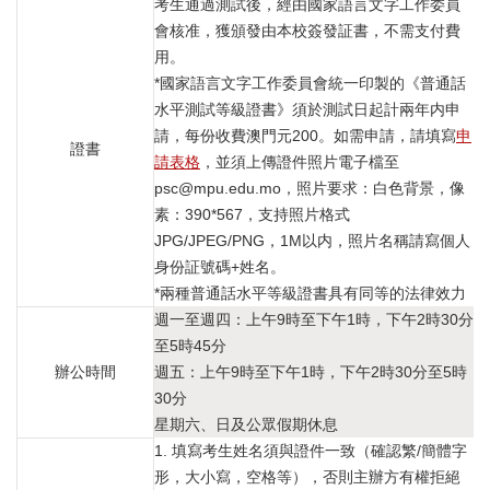
考生通過測試後，經由國家語言文字工作委員
會核准，獲頒發由本校簽發証書，不需支付費
用。
*國家語言文字工作委員會統一印製的《普通話
水平測試等級證書》須於測試日起計兩年内申
請，每份收費澳門元200。如需申請，請填寫
申
證書
請表格
，並須上傳證件照片電子檔至
psc@mpu.edu.mo，照片要求：白色背景，像
素：390*567，支持照片格式
JPG/JPEG/PNG，1M以内，照片名稱請寫個人
身份証號碼+姓名。
*兩種普通話水平等級證書具有同等的法律效力
週一至週四：上午9時至下午1時，下午2時30分
至5時45分
辦公時間
週五：上午9時至下午1時，下午2時30分至5時
30分
星期六、日及公眾假期休息
1. 填寫考生姓名須與證件一致（確認繁/簡體字
形，大小寫，空格等），否則主辦方有權拒絕