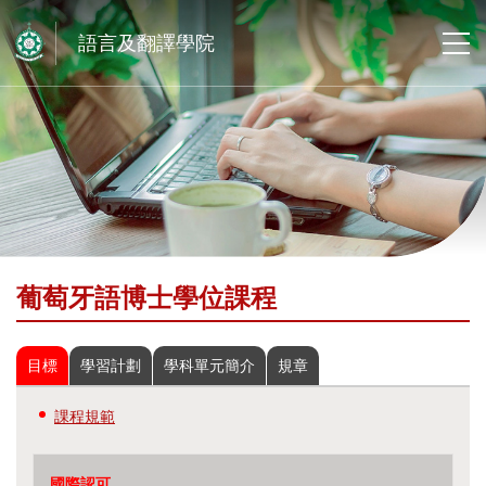
語言及翻譯學院
葡萄牙語博士學位課程
目標
學習計劃
學科單元簡介
規章
課程規範
國際認可