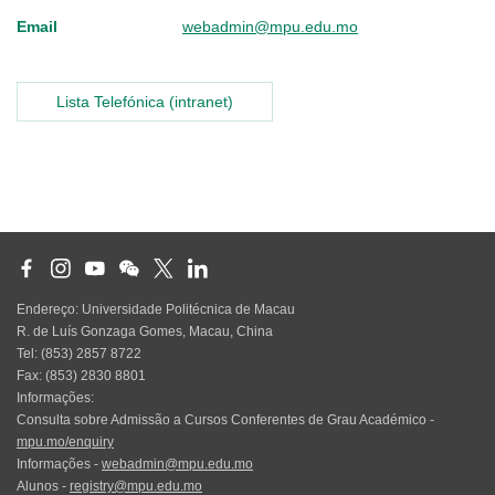
Email
webadmin@mpu.edu.mo
Lista Telefónica (intranet)
Endereço: Universidade Politécnica de Macau
R. de Luís Gonzaga Gomes, Macau, China
Tel: (853) 2857 8722
Fax: (853) 2830 8801
Informações:
Consulta sobre Admissão a Cursos Conferentes de Grau Académico -
mpu.mo/enquiry
Informações -
webadmin@mpu.edu.mo
Alunos -
registry@mpu.edu.mo