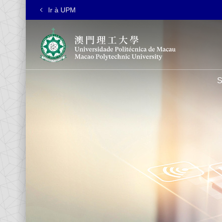
Ir à UPM
S