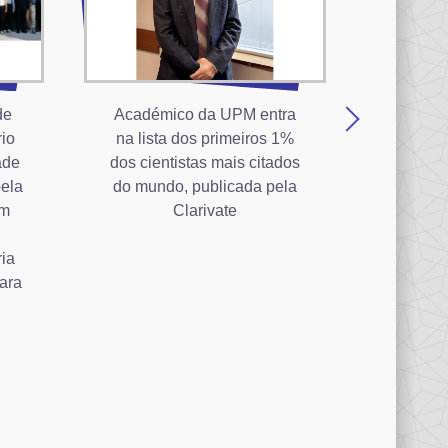
de
Académico da UPM entra
Equipa 
rio
na lista dos primeiros 1%
UPM gan
ade
dos cientistas mais citados
“HE
pela
do mundo, publicada pela
Concurs
im
Clarivate
Análi
Tumo
ia
para