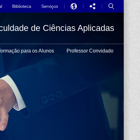
l
Biblioteca
Serviços
EN
culdade de Ciências Aplicadas
中文
PT
formação para os Alunos
Professor Convidado