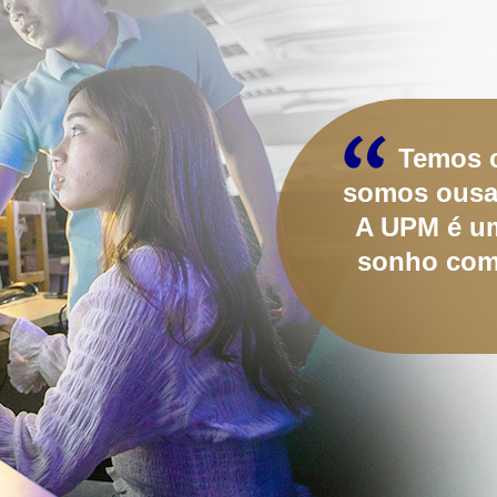
Temos c
somos ousa
A UPM é um 
sonho com