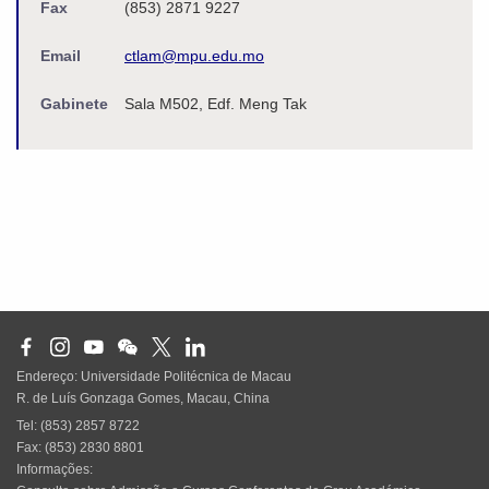
Fax
(853) 2871 9227
Email
ctlam@mpu.edu.mo
Gabinete
Sala M502, Edf. Meng Tak
Endereço: Universidade Politécnica de Macau
R. de Luís Gonzaga Gomes, Macau, China
Tel: (853) 2857 8722
Fax: (853) 2830 8801
Informações: