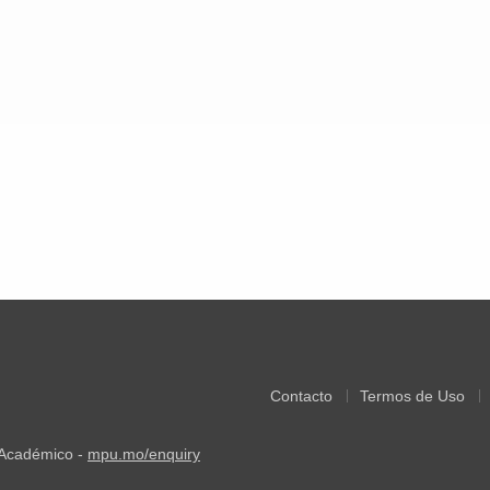
Contacto
Termos de Uso
 Académico -
mpu.mo/enquiry