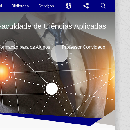
l
Biblioteca
Serviços
EN
Faculdade de Ciências Aplicadas
中文
PT
formação para os Alunos
Professor Convidado