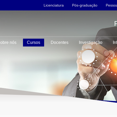
Licenciatura
Pós-graduação
Pessoa
obre nós
Cursos
Docentes
Investigação
In