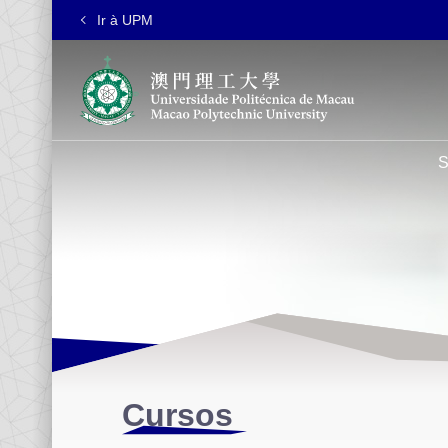
Ir à UPM
S
Cursos