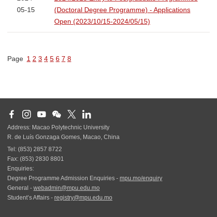
05-15
(Doctoral Degree Programme) - Applications
Open (2023/10/15-2024/05/15)
Page
1
2
3
4
5
6
7
8
Address: Macao Polytechnic University
R. de Luís Gonzaga Gomes, Macao, China
Tel: (853) 2857 8722
Fax: (853) 2830 8801
Enquiries:
Degree Programme Admission Enquiries -
mpu.mo/enquiry
General -
webadmin@mpu.edu.mo
Student’s Affairs -
registry@mpu.edu.mo