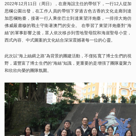
2022年12月11日（周日），在唐海誼主任的帶領下，一行12人從加
思欄公園出發，在工作人員的帶領下穿過古色古香的文化走廊到達
加思欄炮臺，接著一行人乘坐巴士到達東望洋炮臺，一排排大炮仿
佛威嚴肅穆的戰士守衛著澳門的安全。 在學習了東望洋炮臺對“海
絲”的軍事影響之後，眾人依次移步到雪地聖母院和海崖聖母小堂，
西式內容、中式圖案的文化結合深深震撼著每一位的心靈。
此次以“海上絲綢之路”為背景的團建活動，不僅拓寬了博士生們的視
野，還豐富了博士生們的“海絲”知識，更重要的是增强了團隊凝聚力
和欣欣向榮的團隊氛圍。