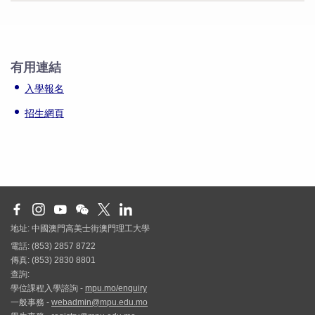
有用連結
入學報名
招生網頁
地址: 中國澳門高美士街澳門理工大學
電話: (853) 2857 8722
傳真: (853) 2830 8801
查詢:
學位課程入學諮詢 -
mpu.mo/enquiry
一般事務 -
webadmin@mpu.edu.mo