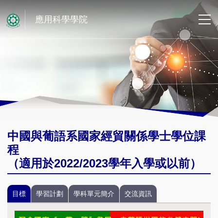
應用科學學院
中國與葡語系國家經貿關係學士學位課
程
（適用於2022/2023學年入學或以前）
目標
學習計劃
學科單元簡介
交流資訊