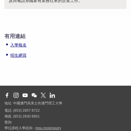
及與葡語系國家有業務往來的企業工作。
有用連結
入學報名
招生網頁
地址: 中國澳門高美士街澳門理工大學
電話: (853) 2857 8722
傳真: (853) 2830 8801
查詢:
學位課程入學諮詢 -
mpu.mo/enquiry