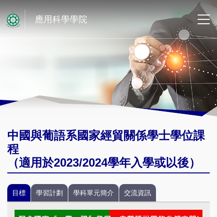
應用科學學院
中國與葡語系國家經貿關係學士學位課
程
（適用於2023/2024學年入學或以後）
目標
學習計劃
學科單元簡介
交流資訊