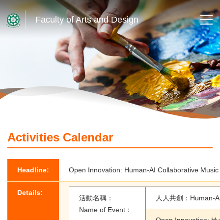
Faculty of Arts and Design
Activities Calendar
Headline:
Open Innovation: Human-AI Collaborative Music
Details:
活動名稱：
人人共創：Human-
Name of Event：
Open Innovation: Hu