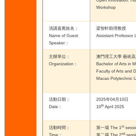
Workshop
演講嘉賓姓名：
梁智軒助理教授
Name of Guest
Assistant Professor 
Speaker：
主辦單位：
澳門理工大學 藝術及
Organization：
Bachelor of Arts in
Faculty of Arts and 
Macao Polytechnic U
活動日期：
2025年04月10日
th
Date：
10
April 2025
st
活動時間：
第一場 The 1
sessi
nd
Time：
第二場 The 2
sessi