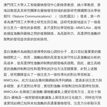
澳門理工大學人工智能藥物發現中心劉煥香教授、姚小軍教授、唐
海誼教授及其研究團隊在藥物發現領域的創新研究獲國際頂尖學術
期刊《Nature Communications》（《自然通訊》）發表，第一作
者為澳門理工大學博士研究生田亞楠。該研究創新地提出了一個基
於注意力一致性的多模態、多尺度對比學習框架--MMCLKin，能有
效捕捉激酶與藥物之間的複雜關係，為高親和力、高選擇性激酶抑
製劑的發現提供新的技術路徑。
蛋白激酶作為細胞訊號傳導的核心調控分子，是21世紀最重要的藥
物標靶之一。然而，激酶結構的高度進化保守性以及激酶組分析的
高成本，使高選擇性激酶抑制劑的開發極具挑戰。因此，建立高精
度的激酶抑制劑活性和選擇性的評估方法至關重要。針對上述難
題，研究團隊提出了一個注意力一致性導向的對比學習框架，
MMCLKin。此方法結合幾何圖網絡與序列網絡，透過多頭注意力與
多模態、多尺度對比學習，實現對激酶-抑製劑活性與選擇性預測。
MMCLKin 在兩個三維激酶-藥物數據集上優於現有方法，並在十個
蛋白-藥物及一個突變感知數據集上展現良好泛化能力，同時也可快
速實現結構已知與未知激酶的高通量藥物發現。注意力分析顯示其