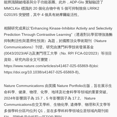
能辨識關鍵殘基與分子功能基團。此外，ADP-Glo​​ 實驗驗證了
MMCLKin 標識的 20 個化合物中有 5 個可抑制致病 LRRK2
G2019S 突變體，其中 4 個具有納摩爾級活性。
相關研究成果以“Enhancing Kinase-Inhibitor Activity and Selectivity
Prediction Through Contrastive Learning”（透過對比學習增強激酶
抑制劑活性與選擇性預測）為題，於國際頂尖學術期刊《Nature
Communications》刊登。研究由澳門科學技術發展基金
(0043/2023/AFJ)及澳門理工大學（No. RP/ FCA-02/2023）等項目
資助，研究內容全文可瀏覽：
https://www.nature.com/articles/s41467-025-65869-8(doi:
https://doi.org/10.1038/s41467-025-65869-8)。
Nature Communications 由英國 Nature Portfolio出版，旨在展示生
命科學、健康、物理、化學、地球及社會科學等領域的重要突破。
2024年影響因子為 15.7，5 年影響因子為 17.2。 Nature
Communications在交叉學科、生物化學, 遺傳學、物理和天文學等
多個學科分區均位列 Q1，並在多學科科學領域位居領域內期刊前
5%，同時也是中科院一區TOP 期刊。