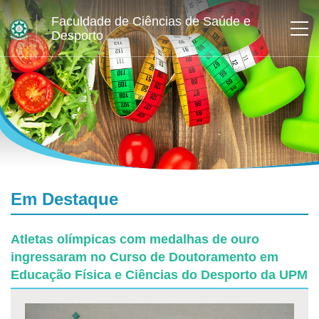
Faculdade de Ciências de Saúde e
Desporto
Em Destaque
Atletas olímpicas com medalhas de ouro
ingressaram no Curso de Doutoramento em
Educação Física e Ciências do Desporto da UPM