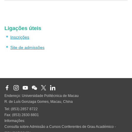
Ligações úteis
Inscrições
Site de admissões
Endereço: Universidade Politécnica de Macau
R. de Luís Gonzaga Gomes, Macau, China
Tel: (853) 2857 8722
Fax: (853) 2830 8801
Informações:
Consulta sobre Admissão a Cursos Conferentes de Grau Académico -