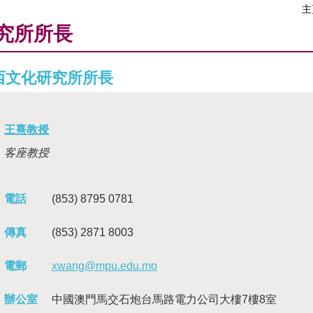
主
究所所長
西文化研究所所長
王熹
教授
客座教授
電話
(853) 8795 0781
傳真
(853) 2871 8003
電郵
xwang@mpu.edu.mo
辦公室
中國澳門馬交石炮台馬路電力公司大樓7樓8室