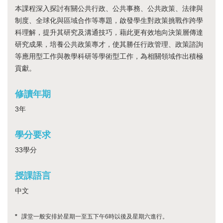
本課程深入探討有關公共行政、公共事務、公共政策、法律與
制度、全球化與區域合作等專題，啟發學生對政策挑戰作跨學
科理解，提升其研究及溝通技巧，藉此更有效地向決策層傳達
研究成果，培養公共政策專才，使其勝任行政管理、政策諮詢
等應用型工作與教學科研等學術型工作，為相關領域作出積極
貢獻。
修讀年期
3年
學分要求
33學分
授課語言
中文
*
課堂一般安排於星期一至五下午6時以後及星期六進行。