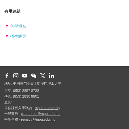
有用連結
入學報名
招生網頁
地址: 中國澳門高美士街澳門理工大學
電話: (853) 2857 8722
傳真: (853) 2830 8801
查詢:
學位課程入學諮詢 -
mpu.mo/enquiry
一般事務 -
webadmin@mpu.edu.mo
學生事務 -
registry@mpu.edu.mo