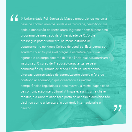
Mais informações detalhadas sobre procedimentos e
documentos necessários podem ser encontradas
à pagina -
Admissão dos cursos de Pós-graduação
.
"A Universidade Politécnica de Macau proporcionou me uma
Q8
base de conhecimentos sólida e estruturada, permitindo me,
O candidato precisa de entregar algum documento
após a conclusão da licenciatura, ingressar com sucesso no
depois de concluir a inscrição aos cursos de
programa de mestrado da Universidade de Oxford e
Licenciatura e o pagamento da taxa de inscrição?
prosseguir, posteriormente, os meus estudos de
doutoramento no King's College de Londres. Este percurso
Os candidatos que irão realizar o "
Exame de Admissão
",
académico só foi possível graças à estrutura curricular
têm que submeter o documento de identificação válido
rigorosa e ao corpo docente de excelência que caracterizam a
através de submissão no website.
instituição. O curso de Tradução caracteriza se pela
Os candidatos que se candidatar ao programa
combinação equilibrada de teoria e prática, oferecendo
"
Admissão dos Alunos com Talentos Especiais
", têm que
diversas oportunidades de aprendizagem dentro e fora do
comparecer pessoalmente na DAMIA para entregar os
contexto académico, o que consolidou as minhas
documentos necessários.
competências linguísticas e desenvolveu a minha capacidade
de comunicação intercultural. A língua é, assim, uma chave
Os candidatos que se candidatar através de "
Admissão
mestra, e a Universidade foi a porta de acesso a domínios tão
Directa
", têm que enviar os documentos requeridos
distintos como a literatura, o comércio internacional e o
através de submissão no website ou por correio.
direito."
Mais informações detalhadas sobre procedimentos e
documentos necessários podem ser encontradas em
cada respectiva rota de admissão.