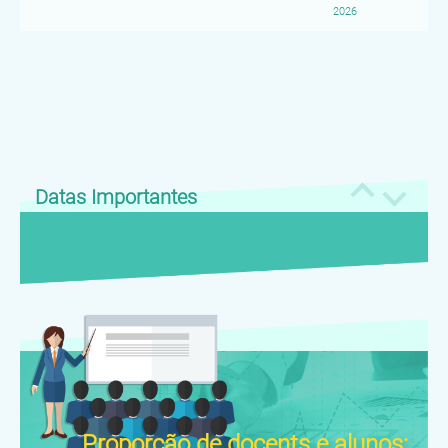
emitido por uma entidade
2026
Association of International Sports Federations
,
reconhecida pelo Quadro
tais como Campeonato Mundial, Copa do Mundo,
Europeu Comum de
Campeonato Asiático, Copa da Ásia, Campeonato
Referência para as Línguas
Nacional, etc.
Membro da equipa vencedora (prémio de equipa)
nos concursos escolares de Macau (basquetebol,
futebol, voleibol, bolinha, hóquei ou andebol) nos
últimos 3 anos
Os três primeiros vencedores (prémio individual) nas
Datas Importantes
competições individuais (artes marciais, atletismo,
corrida a corta-mato, ténis de mesa, badminton,
judo, natação ou ténis) nos últimos 3 anos
Membros activos das equipas desportivas de Macau
ou participantes da delegação do desporto escolar
de Macau
Recordista em relação a quaisquer programas
desportivos em Macau
Pontos Extras para o desenvolvimento integral
Proporção de docents e alunos: