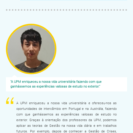
“A UPM enriqueceu a nossa vida universitária fazendo com que
ganhássemos as experiências valiosas de estudo no exterior.”
A UPM enriqueceu a nossa vida universitária e ofereceu-nos as
oportunidades de intercâmbio em Portugal e na Austrália, fazendo
com que ganhássemos as experiências valiosas de estudo no
exterior. Graças à orientação dos professores da UPM, podemos
aplicar as teorias de Gestão na nossa vida diária e em trabalhos
futuros. Por exemplo, depois de conhecer a Gestão de Crises,