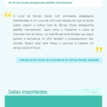
de Serviço Social, assegurando padrões internacionais.”
O curso de Serviço Social, com actividades pedagógicas
diversificadas, é um curso de nível muito elevado em que os alunos
podem adquirir a prática local de Serviço Social, assegurando
padrões internacionais. Agora estou a frequentar o curso de
mestrado fora de Macau. As experiências diversificadas que adquiri
durante a licenciatura na UPM facilitam o prosseguimento dos
estudos. Espero voltar para Macau e continuar a trabalhar em
serviço social no futuro.
Cheong Iok Kei (Curso de Licenciatura em Serviço Social), graduada
Datas Importantes