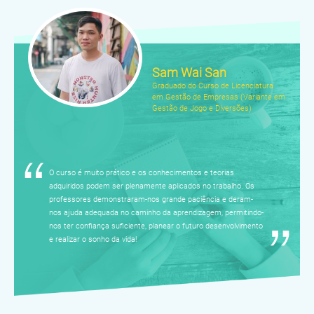
Sam Wai San
Graduado do Curso de Licenciatura
em Gestão de Empresas (Variante em
Gestão de Jogo e Diversões)
O curso é muito prático e os conhecimentos e teorias
adquiridos podem ser plenamente aplicados no trabalho. Os
professores demonstraram-nos grande paciência e deram-
nos ajuda adequada no caminho da aprendizagem, permitindo-
nos ter confiança suficiente, planear o futuro desenvolvimento
e realizar o sonho da vida!