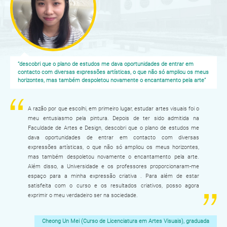
“descobri que o plano de estudos me dava oportunidades de entrar em
contacto com diversas expressões artísticas, o que não só ampliou os meus
horizontes, mas também despoletou novamente o encantamento pela arte”
A razão por que escolhi, em primeiro lugar, estudar artes visuais foi o
meu entusiasmo pela pintura. Depois de ter sido admitida na
Faculdade de Artes e Design, descobri que o plano de estudos me
dava oportunidades de entrar em contacto com diversas
expressões artísticas, o que não só ampliou os meus horizontes,
mas também despoletou novamente o encantamento pela arte.
Além disso, a Universidade e os professores proporcionaram-me
espaço para a minha expressão criativa . Para além de estar
satisfeita com o curso e os resultados criativos, posso agora
exprimir o meu verdadeiro ser na sociedade.
Cheong Un Mei (Curso de Licenciatura em Artes Visuais), graduada