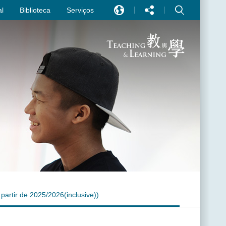
l
Biblioteca
Serviços
EN
中文
PT
artir de 2025/2026(inclusive))