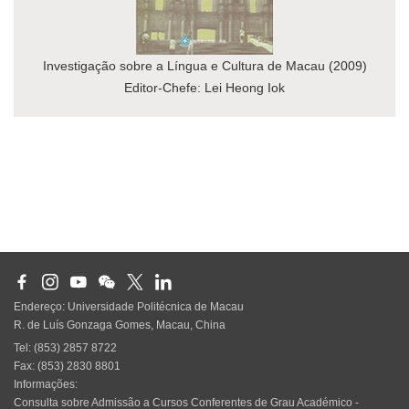
Investigação sobre a Língua e Cultura de Macau (2009)
Editor-Chefe: Lei Heong Iok
Endereço: Universidade Politécnica de Macau
R. de Luís Gonzaga Gomes, Macau, China
Tel: (853) 2857 8722
Fax: (853) 2830 8801
Informações:
Consulta sobre Admissão a Cursos Conferentes de Grau Académico -