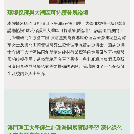
環境保護與大灣區可持續發展論壇
本院於2025年3月28日下午3時在澳門理工大學匯智樓一樓1號演
講廳協辦“環境保護與大灣區可持續發展論壇”。該論壇由澳門工
商管理研究生協會主辦,演講嘉賓為香港膳心連基金營運總監翁懿
華女士及澳門工商管理研究生協會理事長蕭志泳博士。蕭志泳博
士介紹了大灣區協同創新構建建材行業標準的進展及對可持續發
展的積極作用；翁懿華總監分享了香港非牟利組織收集酒店剩餘
可食用食物並分發給有需要機構的經驗。論壇吸引了一百多位師
生及校內外人士出席。
澳門理工大學師生赴珠海開展實踐學習 深化綠色