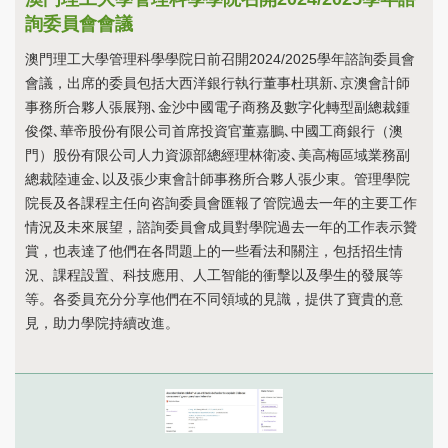
詢委員會會議
澳門理工大學管理科學學院日前召開2024/2025學年諮詢委員會
會議，出席的委員包括大西洋銀行執行董事杜琪新､京澳會計師
事務所合夥人張展翔､金沙中國電子商務及數字化轉型副總裁鍾
俊傑､華帝股份有限公司首席投資官董嘉鵬､中國工商銀行（澳
門）股份有限公司人力資源部總經理林衛凌､美高梅區域業務副
總裁陸連金､以及張少東會計師事務所合夥人張少東。管理學院
院長及各課程主任向咨詢委員會匯報了管院過去一年的主要工作
情況及未來展望，諮詢委員會成員對學院過去一年的工作表示贊
賞，也表達了他們在各問題上的一些看法和關注，包括招生情
況、課程設置、科技應用、人工智能的衝擊以及學生的發展等
等。各委員充分分享他們在不同領域的見識，提供了寶貴的意
見，助力學院持續改進。