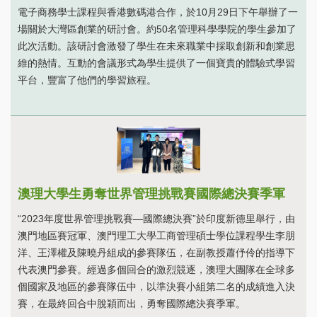
電子商務學士課程與香港數碼港合作，於10月29日下午舉辦了一
場關於大灣區創業的研討會。約50名管理科學學院的學生參加了
此次活動。該研討會激發了學生在未來職業中採取創新和創業思
維的熱情。互動的會議形式為學生提供了一個寶貴的體驗式學習
平台，豐富了他們的學習旅程。
澳理大學生勇奪世界管理挑戰賽國際總決賽季軍
“2023年度世界管理挑戰賽—國際總決賽”於印度新德里舉行，由
澳門地區賽冠軍、澳門理工大學工商管理碩士學位課程學生李朋
洋、王澤權及陳曉丹組成的參賽隊伍，在副教授蕭伃伶的指導下
代表澳門參賽。經過多個回合的激烈競逐，澳理大團隊在全球多
個國家及地區的參賽隊伍中，以準決賽小組第二名的成績進入決
賽，在最終回合中脫穎而出，勇奪國際總決賽季軍。