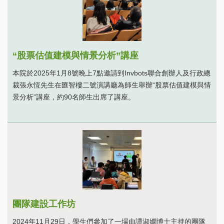
“股票估值建模與情景分析”講座
本院於2025年1月8號晚上7點邀請到Invbots聯合創辦人及行政總
裁張永恆先生在匯智樓二號演講廳為師生舉辦“股票估值建模與情
景分析”講座，約90名師生出席了講座。
團隊建設工作坊
2024年11月29日，學生們參加了一場由譚淑嫻博士主持的團隊