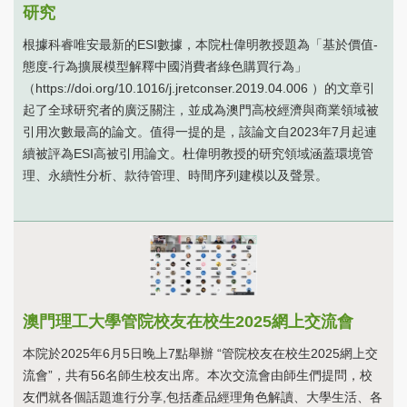
研究
根據科睿唯安最新的ESI數據，本院杜偉明教授題為「基於價值-
態度-行為擴展模型解釋中國消費者綠色購買行為」
（https://doi.org/10.1016/j.jretconser.2019.04.006 ）的文章引
起了全球研究者的廣泛關注，並成為澳門高校經濟與商業領域被
引用次數最高的論文。值得一提的是，該論文自2023年7月起連
續被評為ESI高被引用論文。杜偉明教授的研究領域涵蓋環境管
理、永續性分析、款待管理、時間序列建模以及聲景。
澳門理工大學管院校友在校生2025網上交流會
本院於2025年6月5日晚上7點舉辦 “管院校友在校生2025網上交
流會”，共有56名師生校友出席。本次交流會由師生們提問，校
友們就各個話題進行分享,包括產品經理角色解讀、大學生活、各