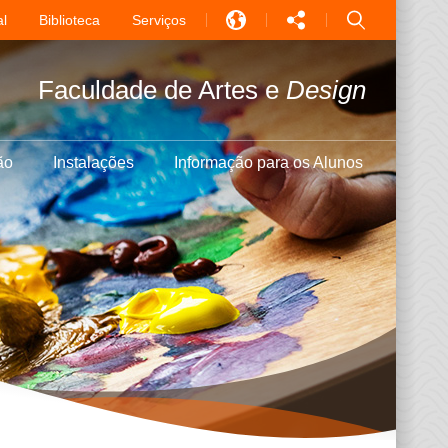
l
Biblioteca
Serviços
EN
Faculdade de Artes e
Design
中文
PT
ão
Instalações
Informação para os Alunos