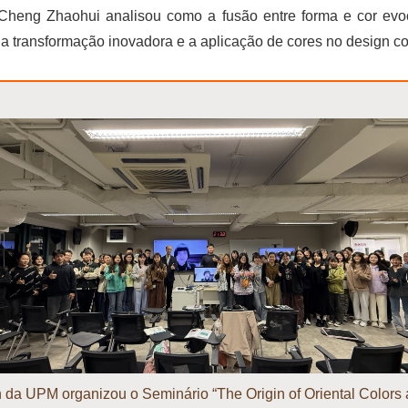
Cheng Zhaohui analisou como a fusão entre forma e cor evo
re a transformação inovadora e a aplicação de cores no design 
 da UPM organizou o Seminário “The Origin of Oriental Colors 