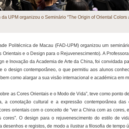
 da UPM organizou o Seminário “The Origin of Oriental Colors 
ade Politécnica de Macau (FAD-UPM) organizou um seminário in
s Orientais e o Design para o Rejuvenescimento). A Professo
gn e Inovação da Academia de Arte da China, foi convidada pa
l e o design contemporâneo, o que permitiu aos alunos conhece
bem como alargar a sua visão internacional e académica em maté
re as Cores Orientais e o Modo de Vida”, teve como ponto de p
da, a conotação cultural e a expressão contemporânea das 
cores orientais com o conceito de “ver a China com as cores, 
as cores”. O design para o rejuvenescimento do estilo de vid
a desenhos e registos, de modo a ilustrar a filosofia de tempo 