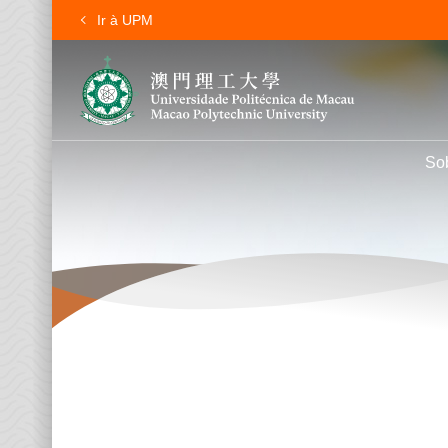
Ir à UPM
So