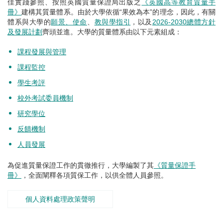
佳實踐參照、按照英國質量保證局出版之
《英國高等教育質量手
冊》
建構其質量體系。由於大學依循“果效為本”的理念，因此，有關
體系與大學的
願景、使命
、
教與學指引
，以及
2026-2030總體方針
及發展計劃
齊頭並進。大學的質量體系由以下元素組成：
課程發展與管理
課程監控
學生考評
校外考試委員機制
研究學位
反饋機制
人員發展
為促進質量保證工作的貫徹推行，
大學
編製了其
《質量保證手
冊》
，全面闡釋各項質保工作，以供全體人員參照。
個人資料處理政策聲明