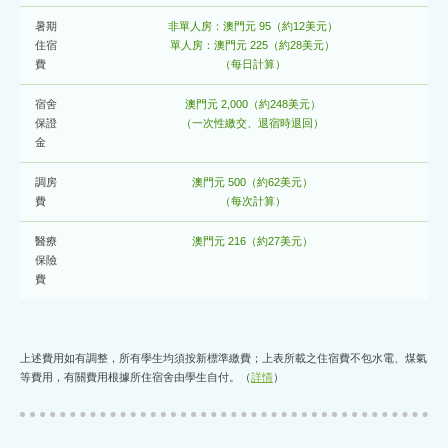
暑期
非單人房：澳門元 95（約12美元）
住宿
單人房：澳門元 225（約28美元）
費
（每日計算）
宿舍
澳門元 2,000（約248美元）
保證
（一次性繳交、退宿時退回）
金
調房
澳門元 500（約62美元）
費
（每次計算）
醫療
澳門元 216（約27美元）
保險
費
上述費用如有調整，所有學生均須按新標準繳費；上表所載之住宿費不包水電、煤氣
等費用，有關費用根據所住宿舍由學生自付。（
詳情
）