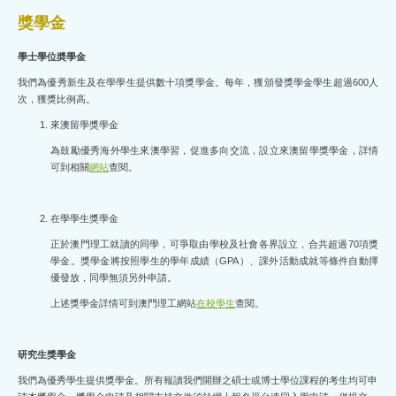
獎學金
學士學位奬學金
我們為優秀新生及在學學生提供數十項獎學金。每年，獲頒發獎學金學生超過600人
次，獲獎比例高。
來澳留學獎學金
為鼓勵優秀海外學生來澳學習，促進多向交流，設立來澳留學獎學金，詳情
可到相關
網站
查閱。
在學學生獎學金
正於澳門理工就讀的同學，可爭取由學校及社會各界設立，合共超過70項獎
學金。獎學金將按照學生的學年成績（GPA）、課外活動成就等條件自動擇
優發放，同學無須另外申請。
上述獎學金詳情可到澳門理工網站
在校學生
查閱。
研究生獎學金
我們為優秀學生提供獎學金。所有報讀我們開辦之碩士或博士學位課程的考生均可申